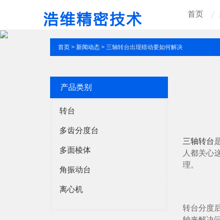
首页
首页
>
新闻动态
> 三轴转台出现错动要如何解决
产品类别
转台
多齿分度台
三轴转台
多面棱体
人都关心
理。
角振动台
离心机
转台分度
轴来解决