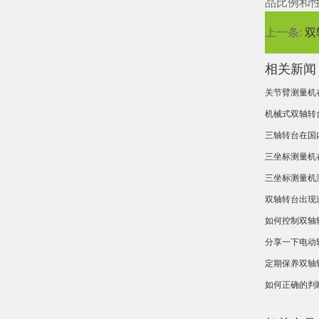
品比例和
上一条:
双
相关新闻
关节臂测量机
机械式双轴转
三轴转台在国
三坐标测量机
三坐标测量机
双轴转台出现
如何控制双轴
分享一下电动
定期保养双轴
如何正确的判