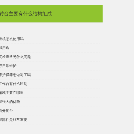
转台主要有什么结构组成
量机怎么使用吗
和用途
度检查常见什么问题
行日常维护
的维护保养您做对了吗
工作台有什么区别
领域主要在哪里
些强大的优势
齿分度台
些部件是非常重要