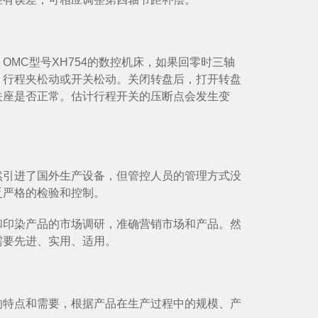
 OMC型号XH754的数控机床，如果回零时三轴
、行程夹松动或开关松动。关闭转盘后，打开转盘
关座是否正常。估计行程开关的压断点会发生变
然引进了国外生产设备，但管控人员的管理方式没
乏严格的检验和控制。
和印染产品的市场调研，准确营销市场和产品。然
需要先进、实用、适用。
的特点和需要，根据产品在生产过程中的规模、产