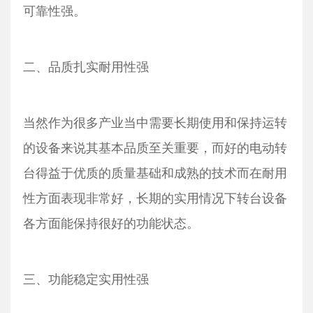
可靠性强。
二、品质扎实耐用性强
当然作为很多产业当中需要长期使用和保持运转
的设备来说其基本品质至关重要，而好的电动转
台得益于优质的质量基础和成熟的技术而在耐用
性方面表现非常好，长期的实用情况下转台设备
各方面能保持很好的功能状态。
三、功能稳定实用性强