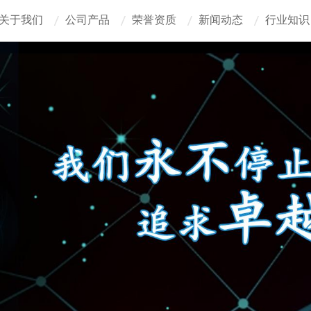
关于我们
公司产品
荣誉资质
新闻动态
行业知识