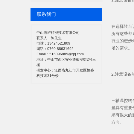
1.注意设备
联系我们
在选择转台
中山浩维精密技术有限公司
所有这些都
联系人：陈先生
行业的进步
电话：13424521809
场的需求。
固话：0760-88631692
Email：516096889@qq.com
地址：中山市西区安业路敬安街2号三
楼
研发中心：江西省九江市开发区恒盛
2.注意设备
科技园21号楼
三轴温控转
量具有重要
果有很大的
方向。