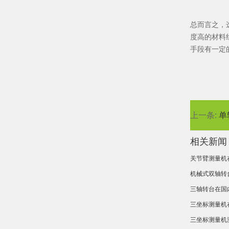
总而言之，
度高的材料
手段有一定
上一条:
单
相关新闻
关节臂测量机
机械式双轴转
三轴转台在国
三坐标测量机
三坐标测量机