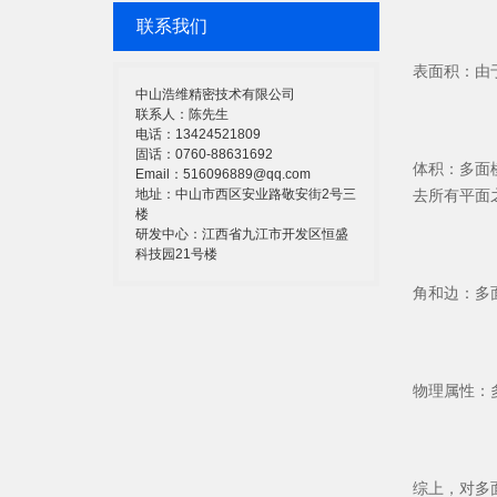
联系我们
表面积：由
中山浩维精密技术有限公司
联系人：陈先生
电话：13424521809
固话：0760-88631692
体积：多面
Email：516096889@qq.com
地址：中山市西区安业路敬安街2号三
去所有平面
楼
研发中心：江西省九江市开发区恒盛
科技园21号楼
角和边：多
物理属性：
综上，对多