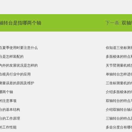
轴转台是指哪两个轴
下一条:
双轴
在夏季使用时要注意什么
你知道三坐标测
台是怎样装配的
多面棱体的特点
内外的发展状况是怎样的
关节臂测量机精
在模具行业中的应用
单轴转台怎样进
测量误差的原因及维护
三坐标测量机​
哪两个轴
介绍多面棱体的
的注意事项
双轴转台的特点
台的基本结构
介绍双轴转台轴
台的工作原理
三轴转台的特点
的工作性能
多齿分度台有哪