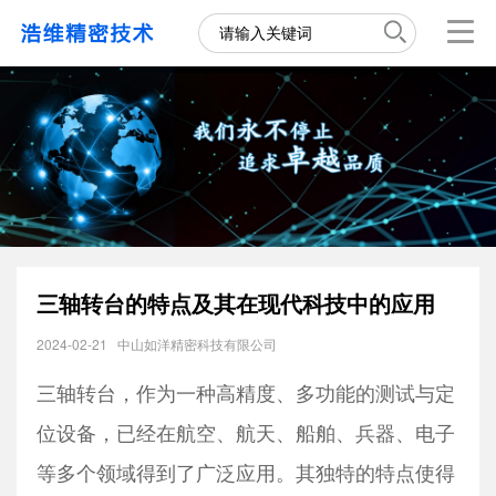
三轴转台的特点及其在现代科技中的应用
2024-02-21
中山如洋精密科技有限公司
三轴转台，作为一种高精度、多功能的测试与定
位设备，已经在航空、航天、船舶、兵器、电子
等多个领域得到了广泛应用。其独特的特点使得