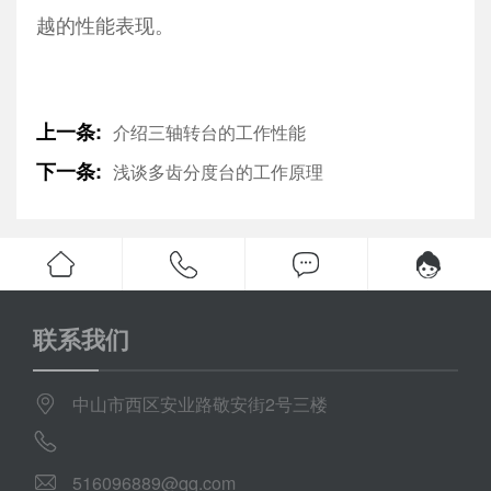
越的性能表现。
上一条:
介绍三轴转台的工作性能
下一条:
浅谈多齿分度台的工作原理
联系我们
中山市西区安业路敬安街2号三楼
516096889@qq.com